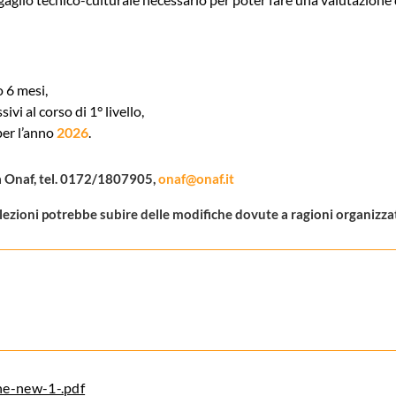
o 6 mesi,
vi al corso di 1° livello,
per l’anno
2026
.
a Onaf, tel. 0172/1807905,
onaf@onaf.it
lezioni potrebbe subire delle modifiche dovute a ragioni organizza
one-new-1-.pdf