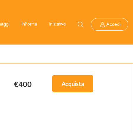
maggi
InForma
Iniziative
Accedi
€400
Acquista