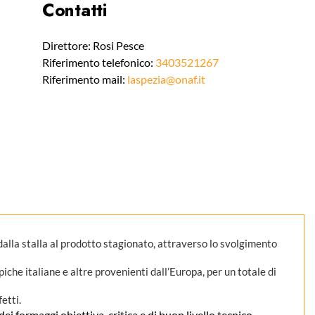
Contatti
Direttore: Rosi Pesce
Riferimento telefonico:
3403521267
Riferimento mail:
laspezia@onaf.it
 dalla stalla al prodotto stagionato, attraverso lo svolgimento
che italiane e altre provenienti dall’Europa, per un totale di
etti.
 formaggi obiettiva, critica e di buon livello tecnico.