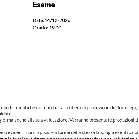
Esame
Data:14/12/2026
Orario: 19.00
prevede tematiche inerenti tutta la filiera di produzione dei formaggi,
uidate.
io, ma anche alla sua valutazione. Verranno presentate produzioni tipi
meno evidenti, contrapposte a forme della stessa tipologia esenti da dif
glio tecnico-culturale necessario per poter fare una valutazione dei