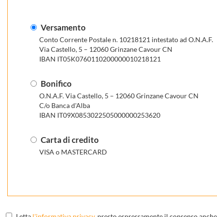
Versamento
Conto Corrente Postale n. 10218121 intestato ad O.N.A.F.
Via Castello, 5 – 12060 Grinzane Cavour CN
IBAN IT05K0760110200000010218121
Bonifico
O.N.A.F. Via Castello, 5 – 12060 Grinzane Cavour CN
C/o Banca d'Alba
IBAN IT09X0853022505000000253620
Carta di credito
VISA o MASTERCARD
Letta
l'informativa privacy
, presto espressamente il consenso anche p