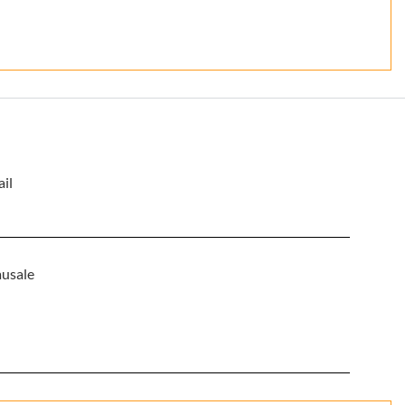
il
usale