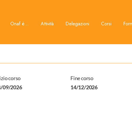
Onaf è...
Attività
Delegazioni
Corsi
For
izio corso
Fine corso
8/09/2026
14/12/2026