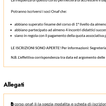
Potranno iscriversi i soci Onaf che:
abbiano superato l’esame del corso di 1° livello da almen
abbiano partecipato ad almeno 4 incontri didattici successi
siano in regola con il pagamento della quota associativa 
LE ISCRIZIONI SONO APERTE!
Per informazioni: Segreteri
N.B. L'effettiva corrispondenza tra data ed argomento delle 
Allegati
corso-onaf-ii-la-spezia-modalita-e-scheda-di-iscrizi