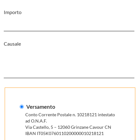
Importo
Causale
Versamento
Conto Corrente Postale n. 10218121 intestato
ad O.N.A.F.
Via Castello, 5 – 12060 Grinzane Cavour CN
IBAN IT05K0760110200000010218121