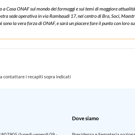
nto a Casa ONAF sul mondo dei formaggi e sui temi di maggiore attualità
 nostra sede operativa in via Rambaudi 17, nel centro di Bra, Soci, Maest
ni sono la vera forza di ONAF, e sarà un piacere fare il punto con loro s
 a contattare i recapiti sopra indicati
Dove siamo
1807905
(lunedì-venerdì 09 -
Presidenza e Segreteria nazion