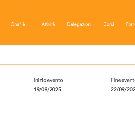
Onaf è...
Attività
Delegazioni
Corsi
For
Inizio evento
Fine event
19/09/2025
22/09/20