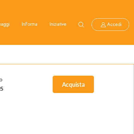
maggi
InForma
Iniziative
Accedi
o
Acquista
25