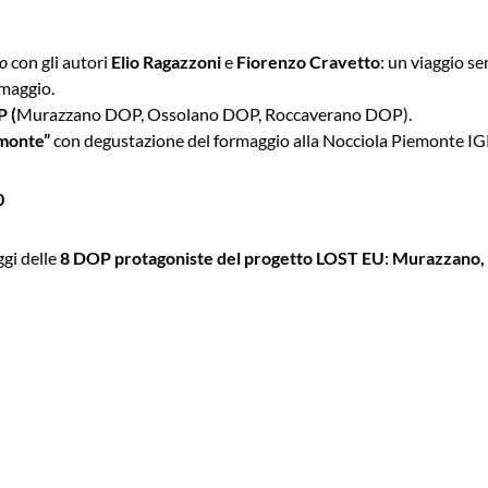
io
con gli autori
Elio Ragazzoni
e
Fiorenzo Cravetto
: un viaggio se
rmaggio.
P (
Murazzano DOP, Ossolano DOP, Roccaverano DOP).
emonte”
con degustazione del formaggio alla Nocciola Piemonte IG
0
gi delle
8 DOP protagoniste del progetto LOST EU
:
Murazzano, 