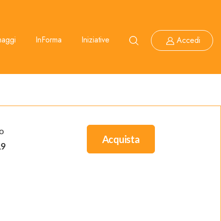
maggi
InForma
Iniziative
Accedi
o
Acquista
19