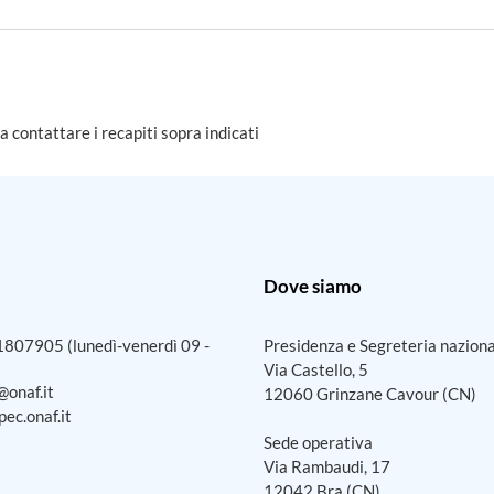
 a contattare i recapiti sopra indicati
Dove siamo
1807905
(lunedì-venerdì 09 -
Presidenza e Segreteria nazion
Via Castello, 5
@onaf.it
12060 Grinzane Cavour (CN)
ec.onaf.it
Sede operativa
Via Rambaudi, 17
12042 Bra (CN)