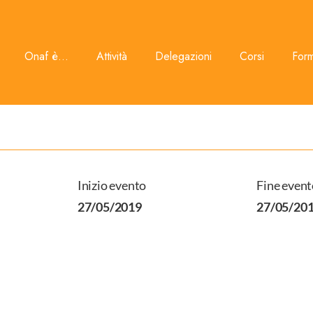
Onaf è...
Attività
Delegazioni
Corsi
For
Inizio evento
Fine event
27/05/2019
27/05/20