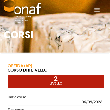
Toggle
navigat
CORSI
.
OFFIDA (AP)
CORSO DI II LIVELLO
2
LIVELLO
Inizio corso
06/09/2026