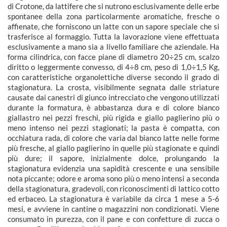
di Crotone, da lattifere che si nutrono esclusivamente delle erbe
spontanee della zona particolarmente aromatiche, fresche o
affienate, che forniscono un latte con un sapore speciale che si
trasferisce al formaggio. Tutta la lavorazione viene effettuata
esclusivamente a mano sia a livello familiare che aziendale. Ha
forma cilindrica, con facce piane di diametro 20÷25 cm, scalzo
diritto o leggermente convesso, di 4÷8 cm, peso di 1,0÷1,5 Kg,
con caratteristiche organolettiche diverse secondo il grado di
stagionatura. La crosta, visibilmente segnata dalle striature
causate dai canestri di giunco intrecciato che vengono utilizzati
durante la formatura, è abbastanza dura e di colore bianco
giallastro nei pezzi freschi, più rigida e giallo paglierino più o
meno intenso nei pezzi stagionati; la pasta è compatta, con
occhiatura rada, di colore che varia dal bianco latte nelle forme
più fresche, al giallo paglierino in quelle più stagionate e quindi
più dure; il sapore, inizialmente dolce, prolungando la
stagionatura evidenzia una sapidità crescente e una sensibile
nota piccante; odore e aroma sono più o meno intensi a seconda
della stagionatura, gradevoli, con riconoscimenti di lattico cotto
ed erbaceo. La stagionatura è variabile da circa 1 mese a 5-6
mesi, e avviene in cantine o magazzini non condizionati. Viene
consumato in purezza, con il pane e con confetture di zucca o