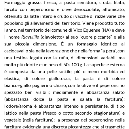
Formaggio grasso, fresco, a pasta semidura, cruda, filata,
farcito con peperoncino e olive denocciolate, affumicato,
ottenuto da latte intero e crudo di vacche di razze varie che
popolano gli allevamenti del territorio. Viene prodotto tutto
l’anno, nel territorio del comune di Vico Equense (NA) e deve
il nome
Riavulillo
(diavoletto) al suo “cuore piccante” e alla
sua piccola dimensione. É un formaggio identico al
caciocavallo sia nella lavorazione che nella forma “a pera”, con
una testina legata con la rafia, di dimensioni variabili ma
molto più ridotte e un peso di 50÷100 g. La superficie esterna
è composta da una pelle sottile, più o meno morbida ed
elastica, di colore giallo‑ocra; la pasta è di colore
bianco÷giallo paglierino chiaro, con le olive e il peperoncino
spezzato ben visibili; mediamente è abbastanza salato
(abbastanza dolce la pasta e salata la farcitura);
l’odore/aroma è abbastanza intenso e persistente, di tipo
lattico nella pasta (fresco o cotto secondo stagionatura) e
vegetale (nella farcitura); la presenza del peperoncino nella
farcitura evidenzia una discreta piccantezza che si trasmette