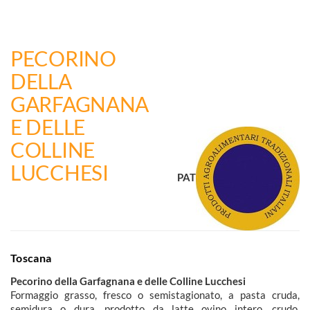
PECORINO
DELLA
GARFAGNANA
E DELLE
COLLINE
LUCCHESI
PAT
Toscana
Pecorino della Garfagnana e delle Colline Lucchesi
Formaggio grasso, fresco o semistagionato, a pasta cruda,
semidura o dura, prodotto da latte ovino intero, crudo,