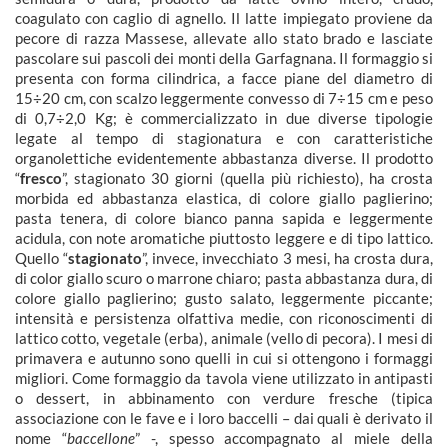
coagulato con caglio di agnello. Il latte impiegato proviene da
pecore di razza Massese, allevate allo stato brado e lasciate
pascolare sui pascoli dei monti della Garfagnana. Il formaggio si
presenta con forma cilindrica, a facce piane del diametro di
15÷20 cm, con scalzo leggermente convesso di 7÷15 cm e peso
di 0,7÷2,0 Kg; è commercializzato in due diverse tipologie
legate al tempo di stagionatura e con caratteristiche
organolettiche evidentemente abbastanza diverse. Il prodotto
“
fresco
”, stagionato 30 giorni (quella più richiesto), ha crosta
morbida ed abbastanza elastica, di colore giallo paglierino;
pasta tenera, di colore bianco panna sapida e leggermente
acidula, con note aromatiche piuttosto leggere e di tipo lattico.
Quello “
stagionato
”, invece, invecchiato 3 mesi, ha crosta dura,
di color giallo scuro o marrone chiaro; pasta abbastanza dura, di
colore giallo paglierino; gusto salato, leggermente piccante;
intensità e persistenza olfattiva medie, con riconoscimenti di
lattico cotto, vegetale (erba), animale (vello di pecora). I mesi di
primavera e autunno sono quelli in cui si ottengono i formaggi
migliori. Come formaggio da tavola viene utilizzato in antipasti
o dessert, in abbinamento con verdure fresche (tipica
associazione con le fave e i loro baccelli – dai quali è derivato il
nome “
baccellone
” -, spesso accompagnato al miele della