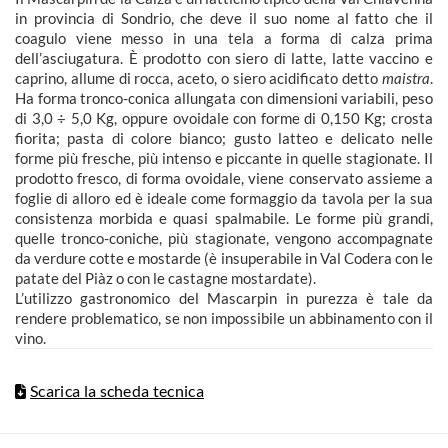
in provincia di Sondrio, che deve il suo nome al fatto che il
coagulo viene messo in una tela a forma di calza prima
dell’asciugatura. È prodotto con siero di latte, latte vaccino e
caprino, allume di rocca, aceto, o siero acidificato detto
maistra
.
Ha forma tronco-conica allungata con dimensioni variabili, peso
di 3,0 ÷ 5,0 Kg, oppure ovoidale con forme di 0,150 Kg; crosta
fiorita; pasta di colore bianco; gusto latteo e delicato nelle
forme più fresche, più intenso e piccante in quelle stagionate. Il
prodotto fresco, di forma ovoidale, viene conservato assieme a
foglie di alloro ed è ideale come formaggio da tavola per la sua
consistenza morbida e quasi spalmabile. Le forme più grandi,
quelle tronco-coniche, più stagionate, vengono accompagnate
da verdure cotte e mostarde (è insuperabile in Val Codera con le
patate del Piàz o con le castagne mostardate).
L’utilizzo gastronomico del Mascarpin in purezza è tale da
rendere problematico, se non impossibile un abbinamento con il
vino.
Scarica la scheda tecnica