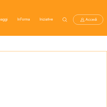
maggi
InForma
Iniziative
Accedi