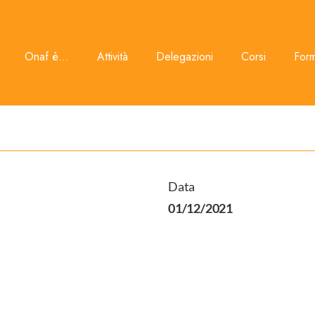
Onaf è...
Attività
Delegazioni
Corsi
For
Data
01/12/2021