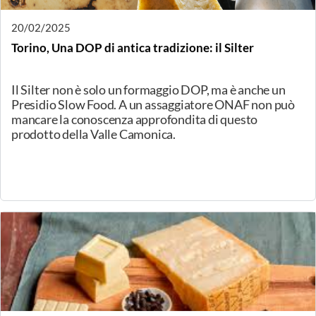
Mozzarella nella mortella Regione Campania,
Mozzarella di Bufala Campana DOP, Pecorino
Bagnolese PAT Regione Campania, Pecorino
Crotonese BIO Regione Calabria, Canestrato di
Moliterno IGP Regione Basilicata, Provolone del
Monaco DOP Regione Campania. Vini in abbinamento.
25/02/2025
Bianconese (PR), La Latteria d'Aviano, tradizione e
innovazione
Ospiti della serata i formaggi della Latteria d'Aviano