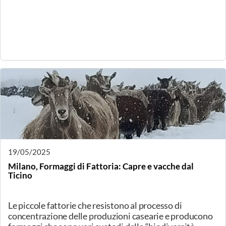
22/05/2025
Torino, Gli abbinamenti con la frutta
Serata di abbinamenti "frutta & formaggio". I colleghi di
ONAFrut ci offriranno bei suggerimenti per le cene
primaverili ed estive con gli amici!