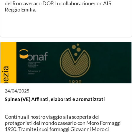
05/05/2025
Bastia Umbra (PG), Da Nord a Sud
Un viaggio-sfida tra i formaggi della nostra penisola.
Cinque "coppie" di formaggi in degustazione alla cieca
per un solo vincitore!