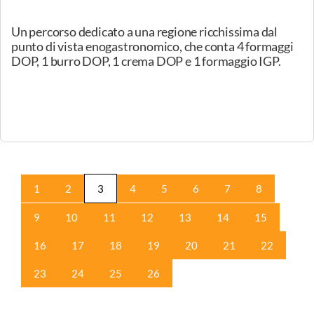
produttori Diego Ceresa e Simona Giraldo. Oltre ai
formaggi assaggeremo il burro di centrifuga e lo yogurt.
07/02/2025
Spinea (VE), Il taglio dei formaggi e la preparazione del
tagliere
“Datemi un buon coltello affilato e un buon formaggio
da tagliare e io sarò una persona felice”. George R.R.
Martin