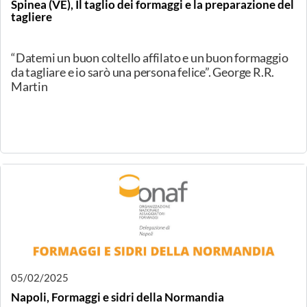
17/02/2025
Milano, Formaggi di fattoria: I formaggi con vista sul
lago d’Orta
12.a degustazione guidata dedicata ai Formaggi di
Fattoria, incontreremo i formaggi dell’Azienda Agricola
Baragiooj di Ameno (No). A raccontarceli il Maestro
Assaggiatore Eugenio Micheli, accompagnato dai