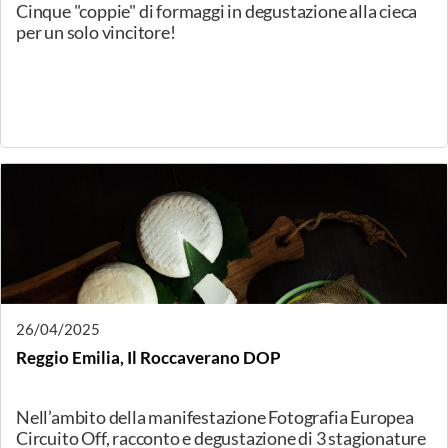
10/05/2025
Le Vie dei Casari - Piccoli Caseifici Grandi Formaggi
Un evento imperdibile per scoprire la ricchezza
casearia delle Alpi, tra degustazioni guidate, incontri e
cultura del formaggio. Le Vie dei Casari offre
l'oportunità di degustare, 70 formaggi d’eccellenza
dell’arco alpino, selezionati da piccoli produttori
custodi di saperi antichi, selezionati con la
collaborazione di ONAF che partecipa come partner
tecnico.