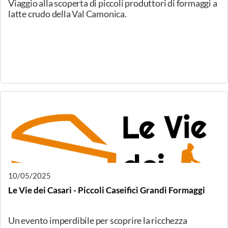
19/05/2025
Milano, Formaggi di Fattoria: Capre e vacche dal
Ticino
Le piccole fattorie che resistono al processo di
concentrazione delle produzioni casearie e producono
formaggi che sono veri custodi della “biodiversità
casearia”, frutto della tradizione locale, dell’impegno,
dello studio, della determinazione e dell’esperienza di
casari talentuosi, sono ovunque. La Delegazione di
Milano di Onaf lancia nuovamente uno sguardo in
Ticino per incontrare i protagonisti della quindicesima
degustazione guidata dei Formaggi di Fattoria,
incontreremo i formaggi ticinese