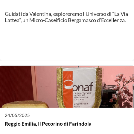
04/06/2025
Gorgonzola incontra i formaggi dei Presidi lombardi
Slow Food
Per celebrare Gorgonzola Città del formaggio 2025,
ONAF delegazione di Milano e Slow Food Martesana
organizzano due serate dedicate ai formagfi dei Presidi
lombardi di Slow Food Due incontri rivolti a un
pubblico curioso ed interessato a tutti gli aspetti dalla
salute alla produzione dei formaggi attraverso la