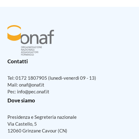
05/02/2025
Napoli, Formaggi e sidri della Normandia
Un percorso dedicato a una regione ricchissima dal
punto di vista enogastronomico, che conta 4 formaggi
DOP, 1 burro DOP, 1 crema DOP e 1 formaggio IGP.