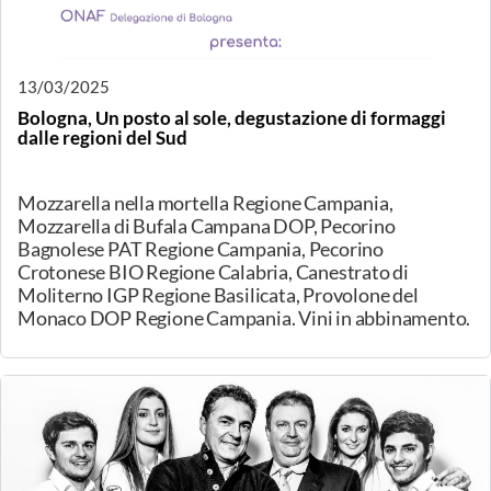
Degustazione interamente dedicata ad una selezione di
ricotte provenienti da 8 produttori da tutta Italia. Le
ricotte saranno valorizzate da abbinamenti con
idromele, miele e vini. La serata terminerà con
un'interpretazione dello Chef realizzato con la ricotta
di Bufala salata e affumicata.
15/03/2025
CaseoArt Trofeo San Lucio 2025