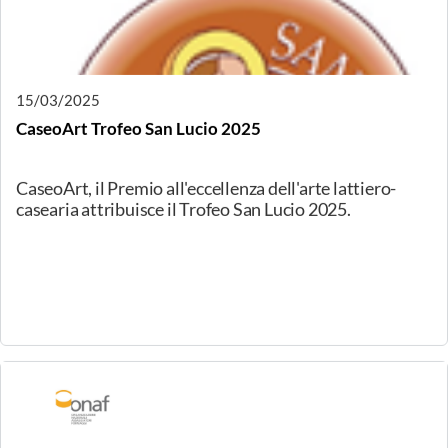
In questo incontro metteremo a confronto formaggi a
pasta filata prodotti con latte di origine diversa: bufala,
pecora, capra, vacca. Una degustazione piena di
sorprese, grazie a formaggi che difficilmente ci è
possibile trovare tutti insieme.
17/03/2025
Milano, Formaggi di fattoria: Le straordinarie ricotte
di fattoria